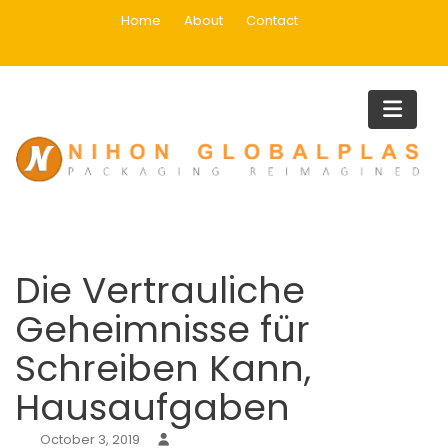
Skip
Home
About
Contact
to
content
Blog
Home
Uncategorized
Die Vertrauliche Geheimnisse für Schreiben Kann,
Hausaufgaben
Die Vertrauliche
Geheimnisse für
Schreiben Kann,
Hausaufgaben
October 3, 2019