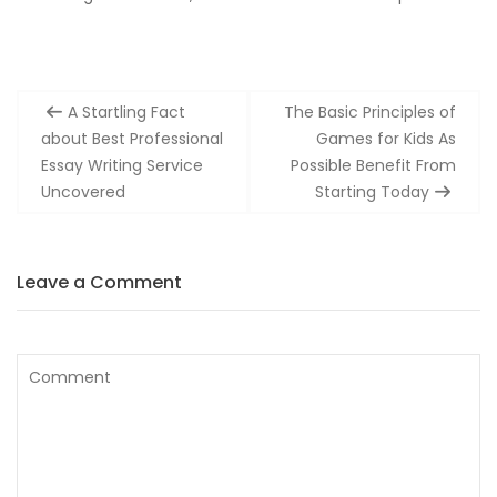
Post
A Startling Fact
The Basic Principles of
navigation
about Best Professional
Games for Kids As
Essay Writing Service
Possible Benefit From
Uncovered
Starting Today
Leave a Comment